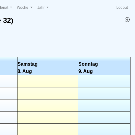
Monat
Woche
Jahr
Logout
 32)
Samstag
Sonntag
8. Aug
9. Aug