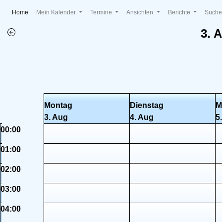
(current)
Home
Mein Kalender
Termine
Ansichten
Berichte
Such
3. 
Montag
Dienstag
M
3. Aug
4. Aug
5
00:00
01:00
02:00
03:00
04:00