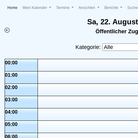
(current)
Home
Mein Kalender
Termine
Ansichten
Berichte
Such
Sa, 22. Augus
Öffentlicher Zu
Kategorie:
00:00
01:00
02:00
03:00
04:00
05:00
06:00