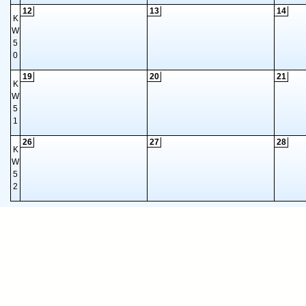
12
13
14
K
W
5
0
19
20
21
K
W
5
1
26
27
28
K
W
5
2