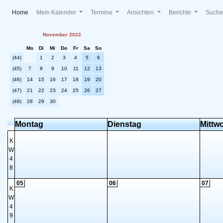
(current)
Home
Mein Kalender
Termine
Ansichten
Berichte
Such
November 2022
Mo
Di
Mi
Do
Fr
Sa
So
(44)
1
2
3
4
5
6
(45)
7
8
9
10
11
12
13
(46)
14
15
16
17
18
19
20
(47)
21
22
23
24
25
26
27
(48)
28
29
30
Montag
Dienstag
Mittw
K
W
4
8
05
06
07
K
W
4
9