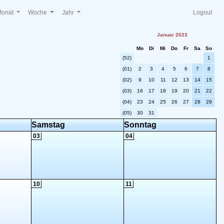
Monat
Woche
Jahr
Logout
Januar 2023
Mo
Di
Mi
Do
Fr
Sa
So
(52)
1
(01)
2
3
4
5
6
7
8
(02)
9
10
11
12
13
14
15
(03)
16
17
18
19
20
21
22
(04)
23
24
25
26
27
28
29
(05)
30
31
Samstag
Sonntag
03
04
10
11