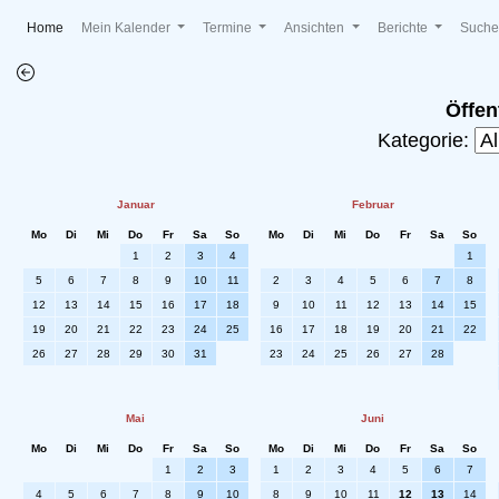
(current)
Home
Mein Kalender
Termine
Ansichten
Berichte
Such
Öffen
Kategorie:
Januar
Februar
Mo
Di
Mi
Do
Fr
Sa
So
Mo
Di
Mi
Do
Fr
Sa
So
1
2
3
4
1
5
6
7
8
9
10
11
2
3
4
5
6
7
8
12
13
14
15
16
17
18
9
10
11
12
13
14
15
19
20
21
22
23
24
25
16
17
18
19
20
21
22
26
27
28
29
30
31
23
24
25
26
27
28
Mai
Juni
Mo
Di
Mi
Do
Fr
Sa
So
Mo
Di
Mi
Do
Fr
Sa
So
1
2
3
1
2
3
4
5
6
7
4
5
6
7
8
9
10
8
9
10
11
12
13
14