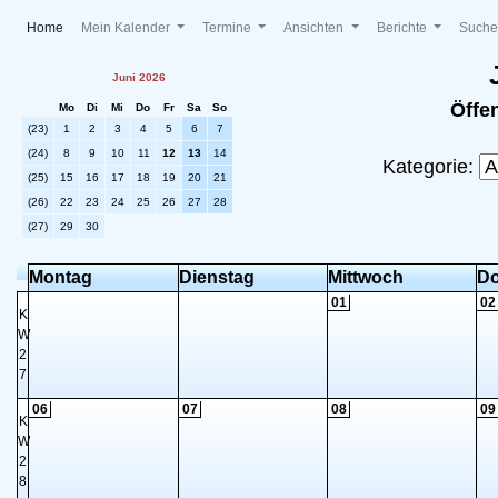
(current)
Home
Mein Kalender
Termine
Ansichten
Berichte
Such
Juni 2026
Öffe
Mo
Di
Mi
Do
Fr
Sa
So
(23)
1
2
3
4
5
6
7
(24)
8
9
10
11
12
13
14
Kategorie:
(25)
15
16
17
18
19
20
21
(26)
22
23
24
25
26
27
28
(27)
29
30
Montag
Dienstag
Mittwoch
Do
01
02
K
W
2
7
06
07
08
09
K
W
2
8